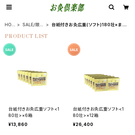
HOM
SALE/限定
台紙付きお灸広重(ソフト)180壮×まと
E
品
め買い
PRODUCT LIST
台紙付きお灸広重ソフト<1
台紙付きお灸広重ソフト<1
80壮>×6箱
80壮>×12箱
¥13,860
¥26,400