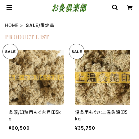
HOME
SALE/限定品
PRODUCT LIST
灸頭/知熱用もぐさ:月印5k
温灸用もぐさ:上温灸錦印5
g
kg
¥60,500
¥35,750