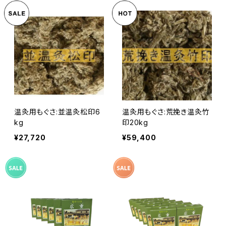
温灸用もぐさ:並温灸松印6
温灸用もぐさ:荒挽き温灸竹
kg
印20kg
¥27,720
¥59,400