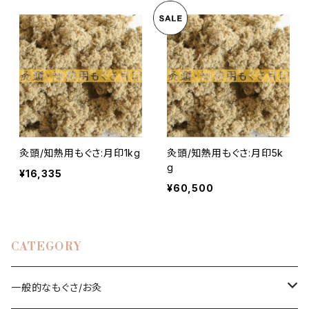
灸頭/知熱用もぐさ:月印1kg
灸頭/知熱用もぐさ:月印5k
g
¥16,335
¥60,500
CATEGORY
一般的なもぐさ/お灸