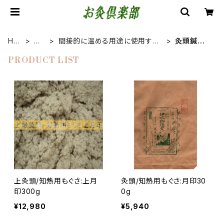
HO
も
間接的に温める用途に使用する
灸頭鍼用も
ME
ぐさ
温灸用もぐさ
ぐさ
PRODUCT LIST
上灸頭/知熱用もぐさ:上月
灸頭/知熱用もぐさ:月印30
印300g
0g
¥12,980
¥5,940