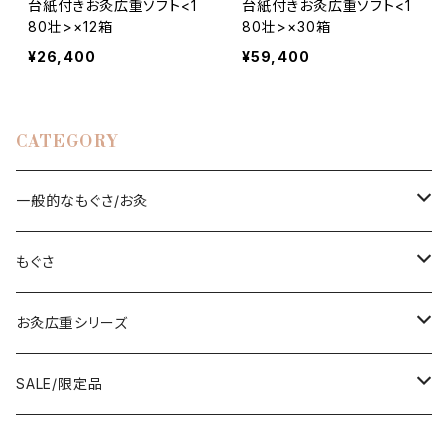
台紙付きお灸広重ソフト<1
台紙付きお灸広重ソフト<1
80壮>×12箱
80壮>×30箱
¥26,400
¥59,400
CATEGORY
一般的なもぐさ/お灸
もぐさ
もぐさ
台紙付きお灸/棒灸
直接肌に灸をすえるタイプの透熱灸用もぐさ
お灸広重シリーズ
間接的に温める用途に使用する温灸用もぐさ
台紙付きお灸広重
SALE/限定品
灸頭鍼用もぐさ
透熱灸用もぐさ広重パッケージ
台紙付きお灸広重(レギュラー)180壮×まとめ買い