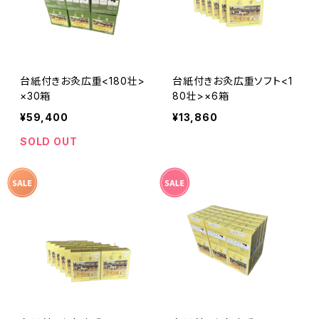
台紙付きお灸広重<180壮>
台紙付きお灸広重ソフト<1
×30箱
80壮>×6箱
¥59,400
¥13,860
SOLD OUT