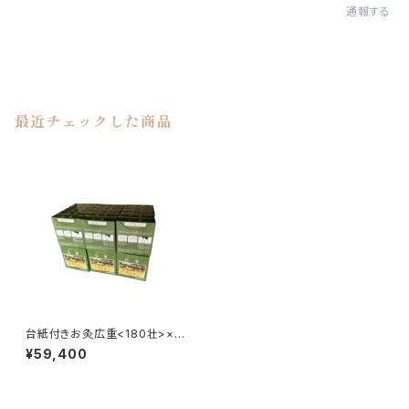
通報する
最近チェックした商品
台紙付きお灸広重<180壮>×3
0箱
¥59,400