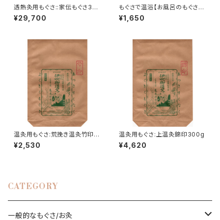
透熱灸用もぐさ::家伝もぐさ300
もぐさで温浴【お風呂のもぐさ】
g
御百草 30g×10p
¥29,700
¥1,650
温灸用もぐさ:荒挽き温灸竹印3
温灸用もぐさ:上温灸錦印300g
00g
¥2,530
¥4,620
CATEGORY
一般的なもぐさ/お灸