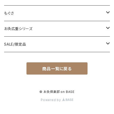
もぐさ
もぐさ
台紙付きお灸/棒灸
直接肌に灸をすえるタイプの透熱灸用もぐさ
お灸広重シリーズ
間接的に温める用途に使用する温灸用もぐさ
台紙付きお灸広重
SALE/限定品
灸頭鍼用もぐさ
透熱灸用もぐさ広重パッケージ
台紙付きお灸広重(レギュラー)180壮×まとめ買い
商品一覧に戻る
温灸用もぐさ
台紙付きお灸広重(ソフト)180壮×まとめ買い
Proサイズ(1080壮)
© お灸倶楽部 on BASE
Powered by