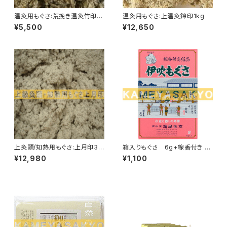
温灸用もぐさ:荒挽き温灸竹印1k
温灸用もぐさ:上温灸錦印1kg
g
¥5,500
¥12,650
上灸頭/知熱用もぐさ:上月印30
箱入りもぐさ 6g+線香付き <
0g
ゆうパケット便利用可>
¥12,980
¥1,100