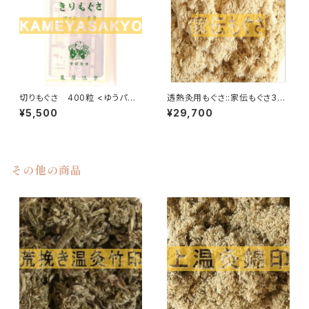
切りもぐさ 400粒 <ゆうパケ
透熱灸用もぐさ::家伝もぐさ300
ット便利用可>
g
¥5,500
¥29,700
その他の商品