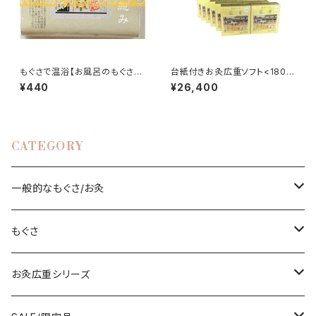
もぐさで温浴【お風呂のもぐさ】
台紙付きお灸広重ソフト<180壮
御百草 30g×2p<ゆうパケット
>×12箱
¥440
¥26,400
便利用可>
CATEGORY
一般的なもぐさ/お灸
もぐさ
もぐさ
台紙付きお灸/棒灸
直接肌に灸をすえるタイプの透熱灸用もぐさ
お灸広重シリーズ